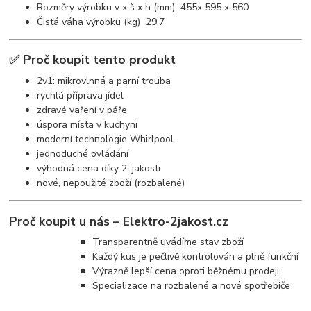
Rozměry výrobku v x š x h (mm) 455x 595 x 560
Čistá váha výrobku (kg) 29,7
✅ Proč koupit tento produkt
2v1: mikrovlnná a parní trouba
rychlá příprava jídel
zdravé vaření v páře
úspora místa v kuchyni
moderní technologie Whirlpool
jednoduché ovládání
výhodná cena díky 2. jakosti
nové, nepoužité zboží (rozbalené)
Proč koupit u nás – Elektro-2jakost.cz
Transparentně uvádíme stav zboží
Každý kus je pečlivě kontrolován a plně funkční
Výrazně lepší cena oproti běžnému prodeji
Specializace na rozbalené a nové spotřebiče