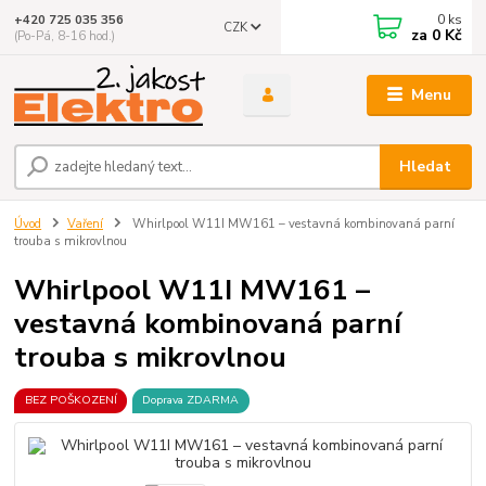
0
ks
+420 725 035 356
CZK
za
0 Kč
(Po-Pá, 8-16 hod.)
Menu
Hledat
Úvod
Vaření
Whirlpool W11I MW161 – vestavná kombinovaná parní
trouba s mikrovlnou
Whirlpool W11I MW161 –
vestavná kombinovaná parní
trouba s mikrovlnou
BEZ POŠKOZENÍ
Doprava ZDARMA