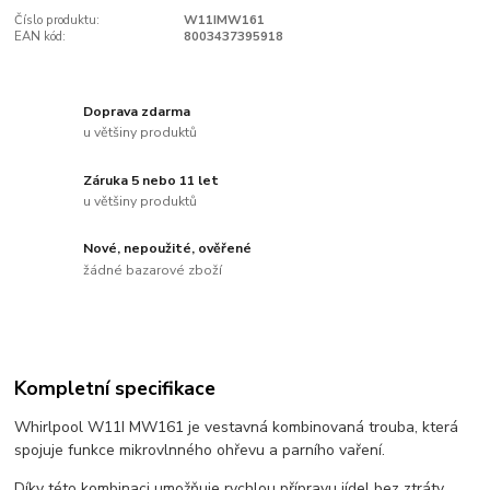
Číslo produktu:
W11IMW161
EAN kód:
8003437395918
Doprava zdarma
u většiny produktů
Záruka 5 nebo 11 let
u většiny produktů
Nové, nepoužité, ověřené
žádné bazarové zboží
Kompletní specifikace
Whirlpool W11I MW161 je vestavná kombinovaná trouba, která
spojuje funkce mikrovlnného ohřevu a parního vaření.
Díky této kombinaci umožňuje rychlou přípravu jídel bez ztráty