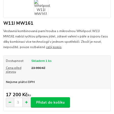
W11I MW161
Vestavná kombinovaná parní trouba s mikrovlnou Whirlpool W11I
MW161 nabízí rychlou přípravu jídel, zdravé vaření v páře a úsporu času
díky kombinaci více technologií v jednom spotřebiči. Zboží je nové,
nepoužité, pouze rozbalené
celý popis
Dostupnost
Skladem 1 ks
Cena před
23 990 Kč
slevou
Nejsme plátci DPH
17 200 Kč
/
ks
Přidat do košíku