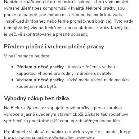
Nabízíme značkovou bílou techniku 2. jakosti, která vám umožní
výrazně ušetřit bez kompromisů v kvalitě. Některé pračky jsou
pouze rozbalené, jiné mohou mít drobnou kosmetickou vadu
(například škrábanec nebo lehké promáčknutí bočnice). Tyto vady
nemají žádný vliv na funkčnost ani na platnost záruky. Každý kus
je pečlivě zkontrolovaný a přesně popsaný.
Předem plněné i vrchem plněné pračky
V naší nabídce najdete:
Předem plněné pračky
– klasické řešení s velkou
kapacitou, vhodné pro rodiny i náročné uživatele.
Vrchem plněné pračky
– úzké modely ideální do malých
koupelen nebo bytů.
Výhodný nákup bez rizika
Na Elektro-2jakost.cz kupujete nové pračky s plnou zárukou
výrobce a jasně uvedeným stavem zboží. Získáte tak spolehlivý
spotřebič za podstatně nižší cenu oproti běžným obchodům.
Prohlédněte si aktuální nabídku praček a vyberte si model, který
bude vyhovovat vašim požadavkům i rozpočtu.