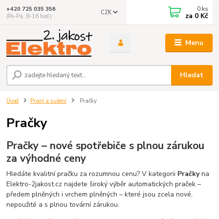
0
ks
+420 725 035 356
CZK
za
0 Kč
(Po-Pá, 8-16 hod.)
Menu
Hledat
Úvod
Praní a sušení
Pračky
Pračky
Pračky – nové spotřebiče s plnou zárukou
za výhodné ceny
Hledáte kvalitní pračku za rozumnou cenu? V kategorii
Pračky
na
Elektro-2jakost.cz najdete široký výběr automatických praček –
předem plněných i vrchem plněných – které jsou zcela nové,
nepoužité a s plnou tovární zárukou.