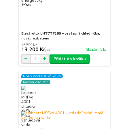
Electrolux LNT7TF18S – vestavná chladnička,
nové, rozbaleno
16 599 Kč
13 200 Kč
Skladem 1 ks
/
ks
Přidat do košíku
MALÁ VZHLEDOVÁ VADA
Doprava ZDARMA