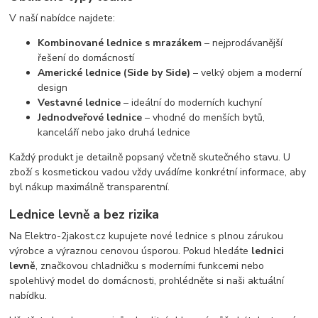
V naší nabídce najdete:
Kombinované lednice s mrazákem
– nejprodávanější
řešení do domácností
Americké lednice (Side by Side)
– velký objem a moderní
design
Vestavné lednice
– ideální do moderních kuchyní
Jednodveřové lednice
– vhodné do menších bytů,
kanceláří nebo jako druhá lednice
Každý produkt je detailně popsaný včetně skutečného stavu. U
zboží s kosmetickou vadou vždy uvádíme konkrétní informace, aby
byl nákup maximálně transparentní.
Lednice levně a bez rizika
Na Elektro-2jakost.cz kupujete nové lednice s plnou zárukou
výrobce a výraznou cenovou úsporou. Pokud hledáte
lednici
levně
, značkovou chladničku s moderními funkcemi nebo
spolehlivý model do domácnosti, prohlédněte si naši aktuální
nabídku.