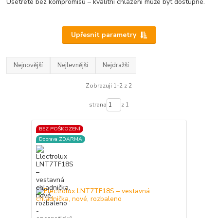
Ušetřete bez kompromisů – kvalitní chlazení může být dostupné.
Upřesnit parametry
Nejnovější
Nejlevnější
Nejdražší
Zobrazuji 1-2 z 2
strana
z 1
BEZ POŠKOZENÍ
Doprava ZDARMA