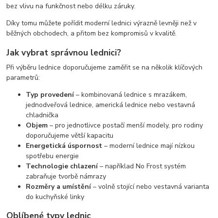
bez vlivu na funkčnost nebo délku záruky.
Díky tomu můžete pořídit moderní lednici výrazně levněji než v
běžných obchodech, a přitom bez kompromisů v kvalitě.
Jak vybrat správnou lednici?
Při výběru lednice doporučujeme zaměřit se na několik klíčových
parametrů:
Typ provedení
– kombinovaná lednice s mrazákem,
jednodveřová lednice, americká lednice nebo vestavná
chladnička
Objem
– pro jednotlivce postačí menší modely, pro rodiny
doporučujeme větší kapacitu
Energetická úspornost
– moderní lednice mají nízkou
spotřebu energie
Technologie chlazení
– například No Frost systém
zabraňuje tvorbě námrazy
Rozměry a umístění
– volně stojící nebo vestavná varianta
do kuchyňské linky
Oblíbené typy lednic