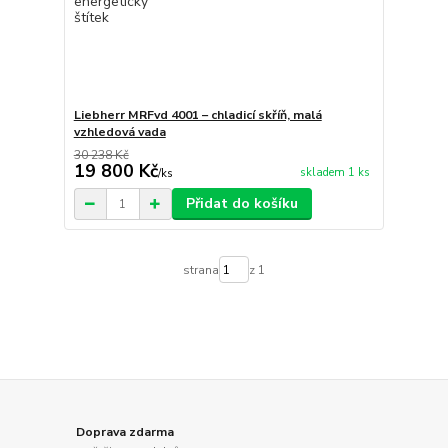
Liebherr MRFvd 4001 – chladicí skříň, malá
vzhledová vada
30 238 Kč
19 800 Kč
skladem 1 ks
/
ks
Přidat do košíku
strana
z 1
Doprava zdarma