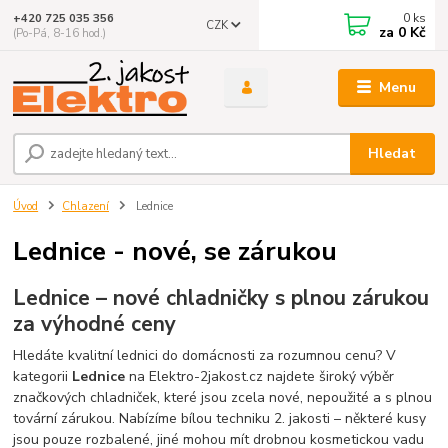
0
ks
+420 725 035 356
CZK
za
0 Kč
(Po-Pá, 8-16 hod.)
Menu
Hledat
Úvod
Chlazení
Lednice
Lednice - nové, se zárukou
Lednice – nové chladničky s plnou zárukou
za výhodné ceny
Hledáte kvalitní lednici do domácnosti za rozumnou cenu? V
kategorii
Lednice
na Elektro-2jakost.cz najdete široký výběr
značkových chladniček, které jsou zcela nové, nepoužité a s plnou
tovární zárukou. Nabízíme bílou techniku 2. jakosti – některé kusy
jsou pouze rozbalené, jiné mohou mít drobnou kosmetickou vadu