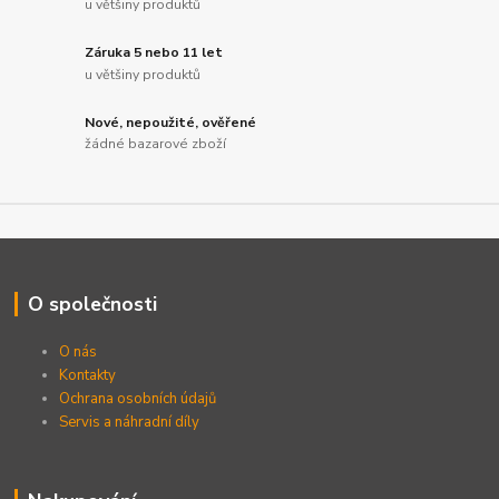
u většiny produktů
Záruka 5 nebo 11 let
u většiny produktů
Nové, nepoužité, ověřené
žádné bazarové zboží
O společnosti
O nás
Kontakty
Ochrana osobních údajů
Servis a náhradní díly