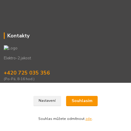
Kontakty
Elektro-2.jakost
+420 725 035 356
(Po-Pá, 8-16 hod.)
eshop@elektro-2jakost.cz
Souhlasím
Nastavení
Souhlas můžete odmítnout
zde
.
Vytvořeno na
Eshop-rychle.cz